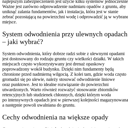
najlepszym zabezpieczeniem jest użycie kilku systemów jednocześnie
Ważne jest zarówno odprowadzenie nadmiaru opadów z gruntu, aby
uniknąć zalania fundamentów, jak i instalacja, która jest w stanie
zebrać pozostającą na powierzchni wodę i odprowadzić ją w wybran
miejsce.
System odwodnienia przy ulewnych opadach
– jaki wybrać?
System odwodnienia, który dobrze radzi sobie z ulewnymi opadami
jest dostosowany do rodzaju gruntu czy wielkości działki. W takich
miejscach często wykorzystywany jest drenaż opaskowy
poprowadzony wokół budynku. Dzięki nim fundamenty będą
chronione przed nadmierną wilgocią. Z kolei tam, gdzie woda często
gromadzi się po ulewie, należy stosować odwodnienie liniowe
oraz punktowe. Jest to idealne rozwiązanie do powierzchni
utwardzonych. Warto również rozważyć stosowanie zbiorników
retencyjnych lub studzienek chłonnych, dzięki którym woda
po intensywnych opadach jest w pierwszej kolejności magazynowana
a następnie powoli uwalniana do gruntu.
Cechy odwodnienia na większe opady