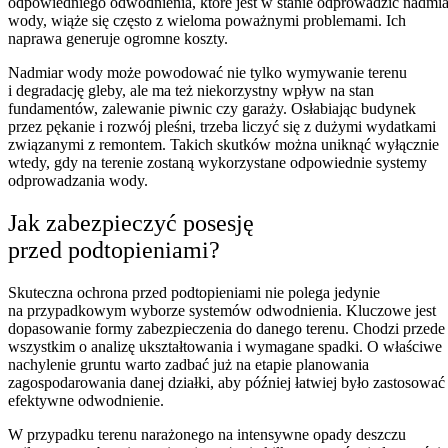
odpowiedniego odwodnienia, które jest w stanie odprowadzić nadmia
wody, wiąże się często z wieloma poważnymi problemami. Ich
naprawa generuje ogromne koszty.
Nadmiar wody może powodować nie tylko wymywanie terenu
i degradację gleby, ale ma też niekorzystny wpływ na stan
fundamentów, zalewanie piwnic czy garaży. Osłabiając budynek
przez pękanie i rozwój pleśni, trzeba liczyć się z dużymi wydatkami
związanymi z remontem. Takich skutków można uniknąć wyłącznie
wtedy, gdy na terenie zostaną wykorzystane odpowiednie systemy
odprowadzania wody.
Jak zabezpieczyć posesję
przed podtopieniami?
Skuteczna ochrona przed podtopieniami nie polega jedynie
na przypadkowym wyborze systemów odwodnienia. Kluczowe jest
dopasowanie formy zabezpieczenia do danego terenu. Chodzi przede
wszystkim o analizę ukształtowania i wymagane spadki. O właściwe
nachylenie gruntu warto zadbać już na etapie planowania
zagospodarowania danej działki, aby później łatwiej było zastosować
efektywne odwodnienie.
W przypadku terenu narażonego na intensywne opady deszczu