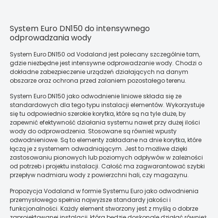
System Euro DN150 do intensywnego
odprowadzania wody
System Euro DN150 od Vodaland jest polecany szczególnie tam,
gdzie niezbędne jest intensywne odprowadzanie wody. Chodzi o
dokładne zabezpieczenie urządzeń działających na danym
obszarze oraz ochrona przed zalaniem pozostałego terenu.
System Euro DN150 jako odwodnienie liniowe składa się ze
standardowych dla tego typu instalacji elementów. Wykorzystuje
się tu odpowiednio szerokie korytka, które są na tyle duże, by
zapewnić efektywność działania systemu nawet przy dużej ilości
wody do odprowadzenia. Stosowane są również wpusty
odwodnieniowe. Są to elementy zakładane na dnie korytka, które
łączą je z systemem odwadniającym. Jest to możliwe dzięki
zastosowaniu pionowych lub poziomych odpływów w zależności
od potrzeb i projektu instalacji. Całość ma zagwarantować szybki
przepływ nadmiaru wody z powierzchni hali, czy magazynu.
Propozycja Vodaland w formie Systemu Euro jako odwodnienia
przemysłowego spełnia najwyższe standardy jakości i
funkcjonalności. Każdy element stworzony jest z myślą o dobrze
zaprojektowanej instalacji, która będzie doskonale działać również