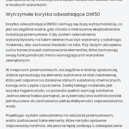
w trudnych warunkach.
Wytrzymałe korytka odwadniające DN150
Korytka odwadniające DN150 cechują się dużą wytrzymałością, co
jest szczególnie ważne, gdy chodzi o intensywnie eksploatowane
instalacje przemysłowe. Cały system odwodnienia
wykorzystywany na takim terenie musi być wykonany z solidnego
materiału, aby zachować trwałość na lata. Przy dużym obciążeniu
ruchu konieczne jest zastosowanie elementów, które zachowają
swoją funkcjonalność mimo wymagających warunków
zewnętrznych.
W miejscach przemysłowych, szczególnie w branży spożywczej,
dobrze sprawdzają się elementy wykonane ze stali nierdzewnej,
która jest odporna na działanie różnych substancji chemicznych,
korozję oraz częste czyszczenie. Zaletą takiego materiału jest
wysoka higieniczność, co pozwala spełnić wymogi sanitarne.
Jednocześnie trzeba pamiętać, że systematyczna kontrola korytek
jest kluczowa do zachowania pełnej efektywności odprowadzania
wody.
Projektując system odwodnienia na obszarze przemysłowym,
warto zastosować takie elementy, które nie tylko sprawnie
odprowadzą nadmiar, ale jeszcze lepiej zadbają o zabezpieczenie