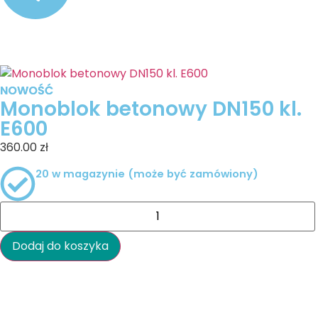
NOWOŚĆ
NOWOŚĆ
Monoblok betonowy DN150 kl.
E600
360.00
zł
20 w magazynie (może być zamówiony)
Dodaj do koszyka