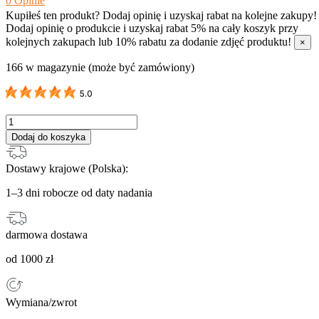
0
Opinie
Kupiłeś ten produkt? Dodaj opinię i uzyskaj rabat na kolejne zakupy!
Dodaj opinię o produkcie i uzyskaj rabat 5% na cały koszyk przy
kolejnych zakupach lub 10% rabatu za dodanie zdjęć produktu!
×
166 w magazynie (może być zamówiony)
5.0
ilość
Pokrywa
Dodaj do koszyka
plastikowa
okrągła
Dostawy krajowe (Polska):
–
CZARNA,
1–3 dni robocze od daty nadania
darmowa dostawa
od 1000 zł
Wymiana/zwrot