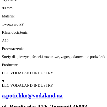
80 mm
Materiał:
Tworzywo PP
Klasa obciążenia:
A15
Przeznaczenie:
Strefy dla pieszych, ścieżki rowerowe, zagospodarowanie podwórek
Producent:
LLC VODALAND INDUSTRY
LLC VODALAND INDUSTRY
a.potichko@vodaland.ua
ul. Brodiwska 44/6, Ternopil 46003