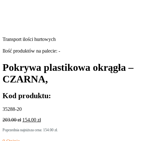
Transport ilości hurtowych
Ilość produktów na palecie: -
Pokrywa plastikowa okrągła –
CZARNA,
Kod produktu:
35288-20
Pierwotna
Aktualna
203.00
zł
154.00
zł
cena
cena
Poprzednia najniższa cena:
154.00
zł
.
wynosiła:
wynosi:
203.00 zł.
154.00 zł.