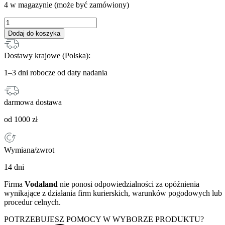
4 w magazynie (może być zamówiony)
ilość
Zaślepka
Dodaj do koszyka
do
nakładki
Dostawy krajowe (Polska):
szczelinowej
H100
1–3 dni robocze od daty nadania
darmowa dostawa
od 1000 zł
Wymiana/zwrot
14 dni
Firma
Vodaland
nie ponosi odpowiedzialności za opóźnienia
wynikające z działania firm kurierskich, warunków pogodowych lub
procedur celnych.
POTRZEBUJESZ POMOCY W WYBORZE PRODUKTU?