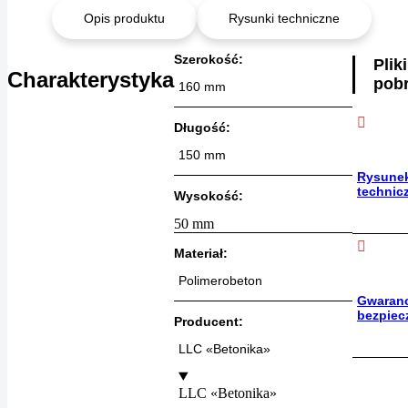
Opis produktu
Rysunki techniczne
Szerokość:
Plik
Charakterystyka
pobr
160 mm
Długość:
150 mm
Rysune
technic
Wysokość:
50 mm
Materiał:
Polimerobeton
Gwaranc
bezpiec
Producent:
LLC «Betonika»
LLC «Betonika»