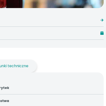
unki techniczne
rytek
ństwa