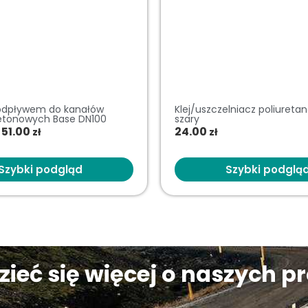
 odpływem do kanałów
Klej/uszczelniacz poliureta
etonowych Base DN100
szary
51.00
24.00
zł
zł
Szybki podgląd
Szybki podglą
ieć się więcej o naszych p