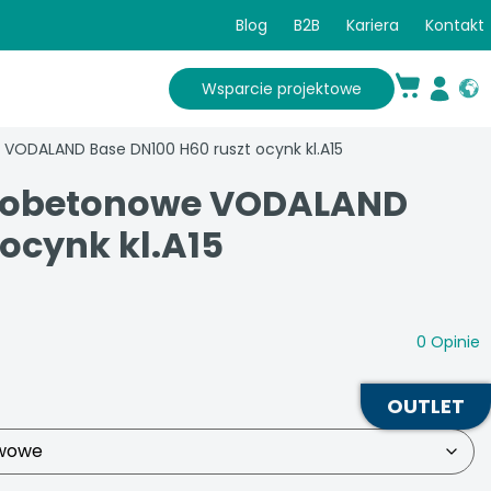
Blog
B2B
Kariera
Kontakt
Wsparcie projektowe
VODALAND Base DN100 H60 ruszt ocynk kl.A15
robetonowe VODALAND
ocynk kl.A15
0
Opinie
OUTLET