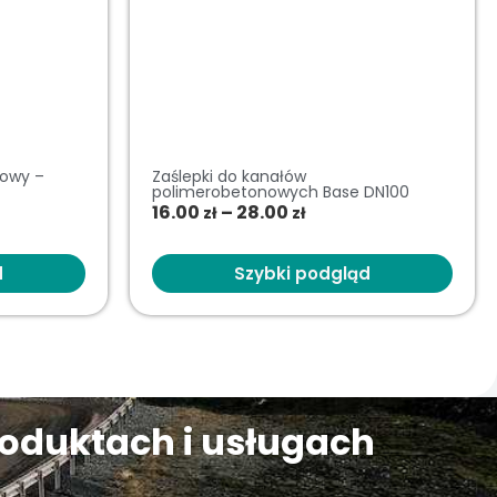
nowy –
Zaślepki do kanałów
polimerobetonowych Base DN100
16.00
–
28.00
zł
zł
d
Szybki podgląd
roduktach i usługach