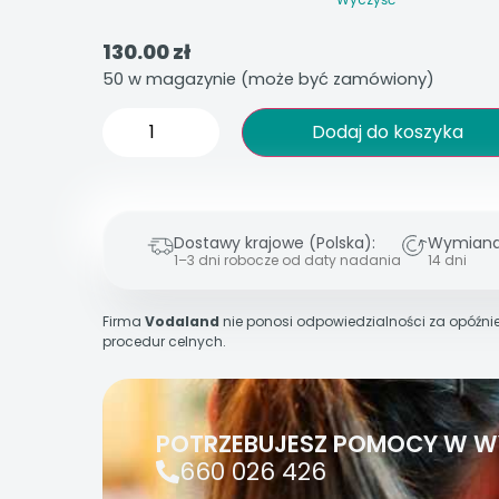
130.00
zł
50 w magazynie (może być zamówiony)
Dodaj do koszyka
Dostawy krajowe (Polska):
Wymiana
1–3 dni robocze od daty nadania
14 dni
Firma
Vodaland
nie ponosi odpowiedzialności za opóźnie
procedur celnych.
POTRZEBUJESZ POMOCY W W
660 026 426