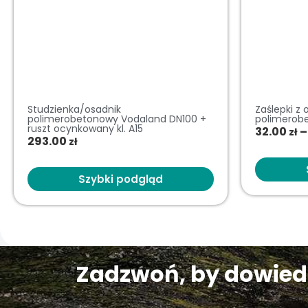
Studzienka/osadnik
Zaślepki z
polimerobetonowy Vodaland DN100 +
polimerob
ruszt ocynkowany kl. A15
32.00
–
zł
293.00
zł
Szybki podgląd
Zadzwoń, by dowiedz