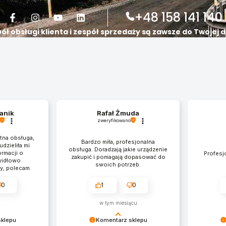
+48 158 141 140
ół obsługi klienta i zespół sprzedaży są zawsze do Twojej d
anik
Rafał Żmuda
zweryfikowano
tna obsługa,
Bardzo miła, profesjonalna
dzieliła mi
obsługa. Doradzają jakie urządzenie
rmacji o
Profesjo
zakupić i pomagają dopasować do
widłowo
swoich potrzeb.
y, polecam.
ie na czas.
sklep i
0
1
0
bsługa.
w tym miesiącu
sklepu
Komentarz sklepu