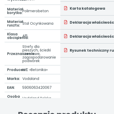
Karta katalogowa
Materiał
Polimerobeton
korytka:
Materiał
Deklaracja właściwośc
Stal Ocynkowana
rusztu:
Klasa
A15
Deklaracja właściwośc
obciążenia:
Strefy dla
pieszych, ścieżki
Rysunek techniczny r
Przeznaczenie:
rowerowe,
zagospodarowanie
podwórek
Producent:
LLC «Betonika»
Marka:
Vodaland
EAN:
5906063420067
Osoba
Vodaland Polska
odpowiedzialna: