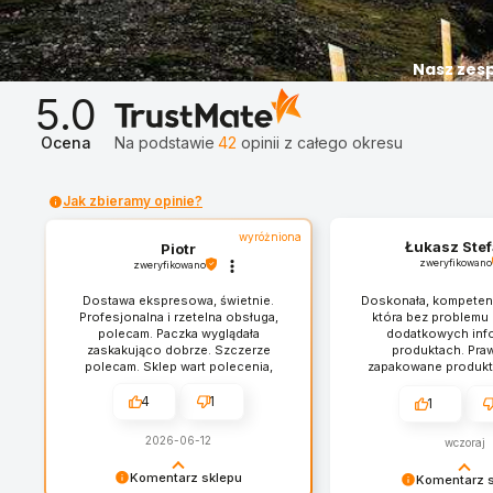
Nasz zesp
5.0
Ocena
Na podstawie
42
opinii
z całego okresu
Jak zbieramy opinie?
wyróżniona
Łukasz Stef
Piotr
zweryfikowano
zweryfikowano
Dostawa ekspresowa, świetnie.
Doskonała, kompeten
Profesjonalna i rzetelna obsługa,
która bez problemu u
polecam. Paczka wyglądała
dodatkowych info
zaskakująco dobrze. Szczerze
produktach. Pra
polecam. Sklep wart polecenia,
zapakowane produkt
wszystko perfekcyjnie
Wszystko było u mn
dopracowane.
Bardzo uczciwy 
4
1
1
profesjonalna o
2026-06-12
wczoraj
Komentarz sklepu
Komentarz 