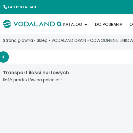
+48 158 141 140
KATALOG
DO POBRANIA
O
Strona główna
•
Sklep
•
VODALAND DRAIN
•
ODWODNIENIE LINIO
Transport ilości hurtowych
Ilość produktów na palecie: -