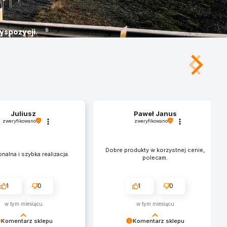
yspozycji.
Juliusz
Paweł Janus
zweryfikowano
zweryfikowano
Dobre produkty w korzystnej cenie,
nalna i szybka realizacja.
polecam.
1
0
1
0
w tym miesiącu
w tym miesiącu
Komentarz sklepu
Komentarz sklepu