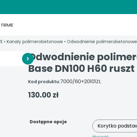
 FIRMIE
WE
•
Kanały polimerobetonowe
•
Odwodnienie polimerobetonowe 
Odwodnienie polime
Base DN100 H60 ruszt 
7000/60+20101ZL
Kod produktu:
130.00
zł
Dostępne opcje
Wyczyść