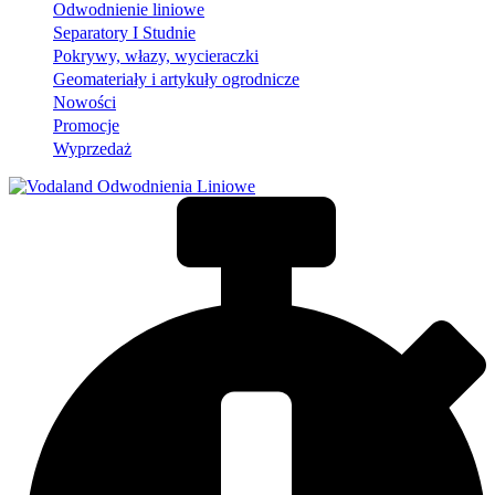
Odwodnienie liniowe
Separatory I Studnie
Pokrywy, włazy, wycieraczki
Geomateriały i artykuły ogrodnicze
Nowości
Promocje
Wyprzedaż