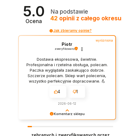
5.0
Na podstawie
42
opinii
z całego okresu
Ocena
Jak zbieramy opinie?
wyróżniona
Piotr
zweryfikowano
Dostawa ekspresowa, świetnie.
Profesjonalna i rzetelna obsługa, polecam.
Paczka wyglądała zaskakująco dobrze.
Szczerze polecam. Sklep wart polecenia,
wszystko perfekcyjnie dopracowane. 💪
4
1
2026-06-12
Komentarz sklepu
Dziękujemy za tak dobrą ocenę. Miło nam
wiedzieć, że nasze rozwiązania sprawdziły się w
Państwa realizacji.
zebranych i zweryfikowanych przez